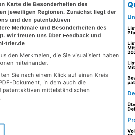
Q
ven Karte die Besonderheiten des
ren jeweiligen Regionen. Zunächst liegt der
Un
ns und den patentaktiven
tere Merkmale und Besonderheiten des
Lis
Pfa
t. Wir freuen uns über Feedback und
-trier.de
Lis
Mit
20
us den Merkmalen, die Sie visualisiert haben
ionen miteinander.
Li
Mit
ten Sie nach einem Klick auf einen Kreis
Be
PDF-Dokument, in dem auch die
pa
 patentaktiven mittelständischen
De
.
Übe
Def
Pr
Vol