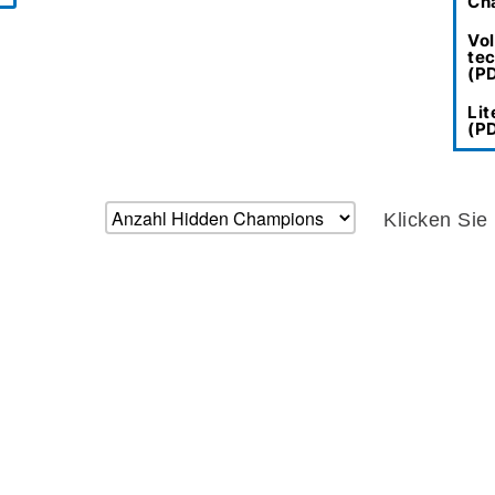
Ch
Vol
tec
(P
Li
(P
Klicken Sie